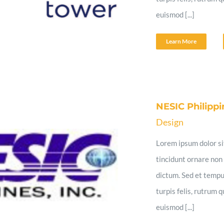
euismod [...]
Learn More
NESIC Philippi
Design
Lorem ipsum dolor sit
tincidunt ornare non 
dictum. Sed et tempu
turpis felis, rutrum 
euismod [...]