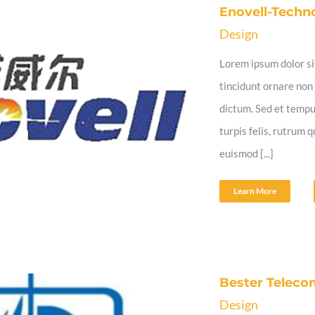
Enovell-Techn
Design
Lorem ipsum dolor sit
tincidunt ornare non 
dictum. Sed et tempu
turpis felis, rutrum 
euismod [...]
Learn More
Bester Teleco
Design